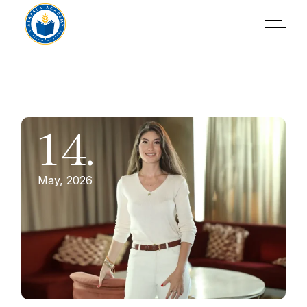
Skip
to
the
content
14.
May, 2026