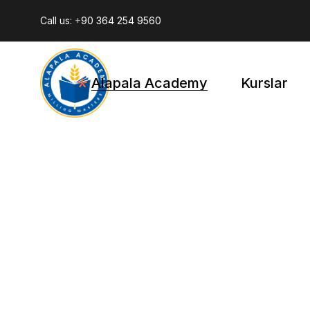
Call us:
+
90 364 254 9560
HAKKIMIZDA
GÜLFEM ALAPALA
ALAPALA AKADEMI RESIM GALERISI
Alapala Academy
Kurslar
ALAPALA AKADEMİ EĞİTİM
PROGRAMI
HAKKIMIZDA
GÜLFEM ALAPALA
ALAPALA AKADEMI RESIM GALERISI
ALAPALA AKADEMİ EĞİTİM
PROGRAMI